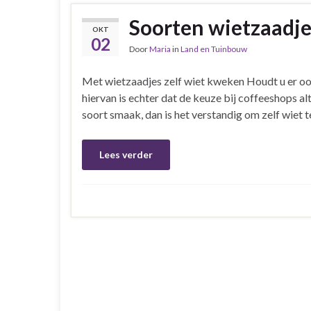
Soorten wietzaadje
OKT
02
Door
Maria
in
Land en Tuinbouw
Met wietzaadjes zelf wiet kweken Houdt u er ook
hiervan is echter dat de keuze bij coffeeshops al
soort smaak, dan is het verstandig om zelf wiet 
Lees verder