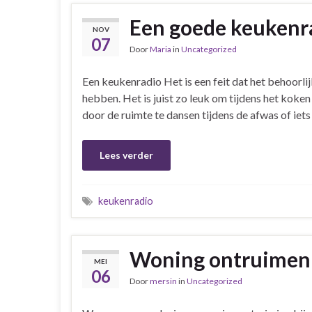
Een goede keukenrad
NOV
07
Door
Maria
in
Uncategorized
Een keukenradio Het is een feit dat het behoorli
hebben. Het is juist zo leuk om tijdens het koken
door de ruimte te dansen tijdens de afwas of iets 
Lees verder
keukenradio
Woning ontruimen n
MEI
06
Door
mersin
in
Uncategorized