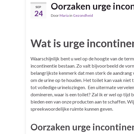
Oorzaken urge incon
SEP
24
Door
Maria
in
Gezondheid
Wat is urge incontine
Waarschijnlijk bent u wel op de hoogte van de term 
incontinentie bestaan. Zo valt bijvoorbeeld de vo
belangrijkste kenmerk dat men sterk de aandrang voe
om de urine op te houden. Het toilet kan vaak niet 
tot volledige urinelozingen. Een uitermate vervel
domineren, waar is een toilet? Zal ik er wel op tijd
bieden een van onze producten aan te schaffen. Wi
spreekwoordelijke ruimte kunnen geven.
Oorzaken urge incontine