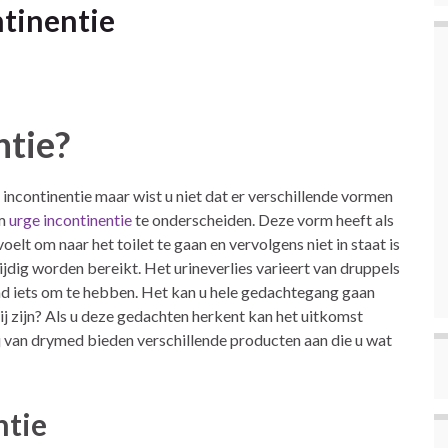
tinentie
ntie?
incontinentie maar wist u niet dat er verschillende vormen
rm
urge incontinentie
te onderscheiden. Deze vorm heeft als
lt om naar het toilet te gaan en vervolgens niet in staat is
tijdig worden bereikt. Het urineverlies varieert van druppels
end iets om te hebben. Het kan u hele gedachtegang gaan
 bij zijn? Als u deze gedachten herkent kan het uitkomst
j van drymed bieden verschillende producten aan die u wat
ntie