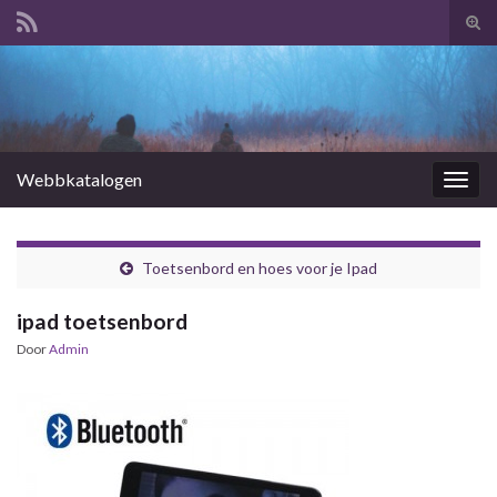
Tog
zoek
Search for:
Webbkatalogen
Togg
navig
Toetsenbord en hoes voor je Ipad
ipad toetsenbord
Door
Admin