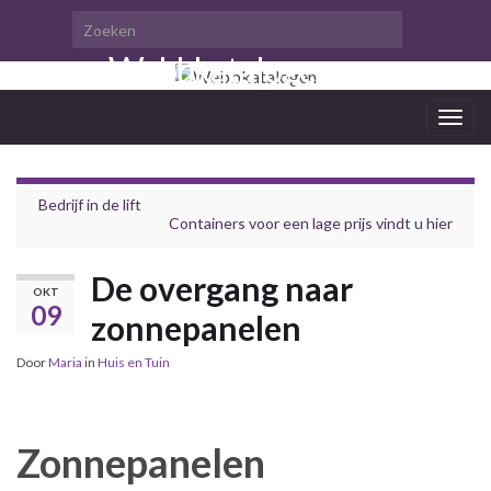
Search for:
Toggl
Webbkatalogen
zoekfo
Togg
navig
Bedrijf in de lift
Containers voor een lage prijs vindt u hier
De overgang naar
OKT
09
zonnepanelen
Door
Maria
in
Huis en Tuin
Zonnepanelen