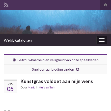
Tog
zoek
Search for:
Webbkatalogen
Togg
navig
Betrouwbaarheid en veiligheid van onze speelkleden
Snel een aanbieding vinden
Kunstgras voldoet aan mijn wens
DEC
05
Door
Maria
in
Huis en Tuin