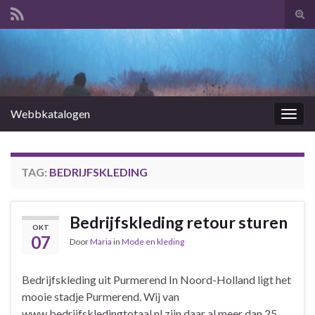
Tog
zoek
Search for:
Webbkatalogen
Togg
navig
TAG:
BEDRIJFSKLEDING
Bedrijfskleding retour sturen
OKT
07
Door
Maria
in
Mode en kleding
Bedrijfskleding uit Purmerend In Noord-Holland ligt het
mooie stadje Purmerend. Wij van
www.bedrijfskledingtotaal.nl zijn daar al meer dan 25